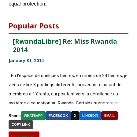
equal protection.
La guerre diplomatique et militaire
du Rwanda en RDC
Popular Posts
Burundi: An Indispensable Actor in
the Quest for P...
[RwandaLibre] Re: Miss Rwanda
2014
Le Burundi, un acteur
incontournable dans la quête...
January 31, 2014
When Kagame Travels Abroad,
En l'espace de quelques heures, en moins de 24 heures, je
Fighting Intensifies i...
viens de lire 3 postings différents, provenant d'autant de
Quand Kagame est en voyage, les
membres différents, qui pointent vers la défaillance du
combats s’intensif...
système d'éducation au Rwanda. Certains surnomment
The Congolese of DRC are
ironiquement les diplômes générés par ce système "Merci
Share:
WHATSAPP
FACEBOOK
X
LINKEDIN
EMAIL
ungrateful to Burundi
Kagame"! Rares sont les écoles, fussent-elles du tiers-
COPY LINK
monde, où les étudiants à la fin de leurs études seraient
Les Congolais (RDC) sont ingrats
FIND MORE