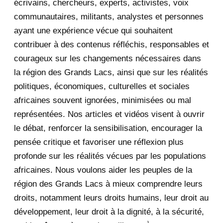
écrivains, chercheurs, experts, activistes, voix
RDC: Mourir sans discours de
communautaires, militants, analystes et personnes
haine
ayant une expérience vécue qui souhaitent
contribuer à des contenus réfléchis, responsables et
DRC: Die Without Hate Speech
courageux sur les changements nécessaires dans
Le « discours de haine » en RDC :
la région des Grands Lacs, ainsi que sur les réalités
une accusation i...
politiques, économiques, culturelles et sociales
"Hate Speech" in the DRC: A
africaines souvent ignorées, minimisées ou mal
Symptom of Aggression,...
représentées. Nos articles et vidéos visent à ouvrir
le débat, renforcer la sensibilisation, encourager la
Le discours de haine en RDC :
pensée critique et favoriser une réflexion plus
symptôme d'une agres...
profonde sur les réalités vécues par les populations
RDC: Ennemis de nous-mêmes
africaines. Nous voulons aider les peuples de la
région des Grands Lacs à mieux comprendre leurs
Fwd: "Trump liked young girls and
droits, notamment leurs droits humains, leur droit au
touched them in ...
développement, leur droit à la dignité, à la sécurité,
"Trump liked young girls and