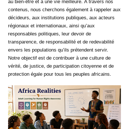
au bien-être et à une vie meilleure. À travers nos
touched them in priva...
contenus, nous cherchons également à rappeler aux
"Trump liked young girls and
décideurs, aux institutions publiques, aux acteurs
touched them in priva...
régionaux et internationaux, ainsi qu’aux
responsables politiques, leur devoir de
Unspoken Claims About
transparence, de responsabilité et de redevabilité
Museveni’s Origins by Igihe.com
envers les populations qu’ils prétendent servir.
Pourquoi les États-Unis doivent
Notre objectif est de contribuer à une culture de
déclassifier leurs...
vérité, de justice, de participation citoyenne et de
Why the United States Must
protection égale pour tous les peuples africains.
Declassify Its Intellig...
Paul Kagame, la légitimité mise en
scène et la pol...
Paul Kagame, Staged Legitimacy,
and the Politics o...