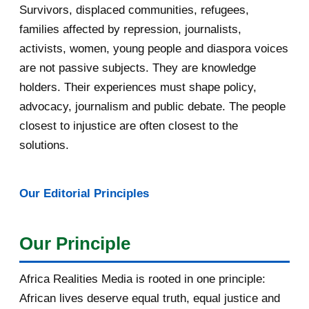
Survivors, displaced communities, refugees,
An Obscured Truth: Responsibility
families affected by repression, journalists,
of the RPF and P...
activists, women, young people and diaspora voices
Une vérité occultée : la
are not passive subjects. They are knowledge
responsabilité du FPR et ...
holders. Their experiences must shape policy,
Why Didn't the DRC Know It Had
advocacy, journalism and public debate. The people
the Right to Defend...
closest to injustice are often closest to the
solutions.
Pourquoi la RDC ne savait-elle pas
encore qu'elle ...
Our Editorial Principles
Kagame Deceived the Deputies, the
Rwandan People, ...
Our Principle
Kagame a trompé les Députés, les
Rwandais et la co...
Africa Realities Media is rooted in one principle:
Diplomacy as a Weapon: How
African lives deserve equal truth, equal justice and
M23/RDF Offensives Inte...