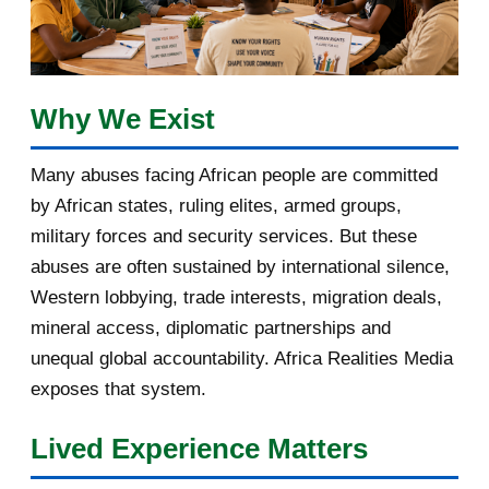
The Making of a “Visionary”: How
the US and Britai...
La fabrication d’un « visionnaire » :
comment les ...
Why We Exist
Du parrainage à l’impunité :
Many abuses facing African people are committed
comment les États-Uni...
by African states, ruling elites, armed groups,
Du parrainage à l'impunité :
military forces and security services. But these
comment les États-Uni...
abuses are often sustained by international silence,
From Patronage to Impunity: How
Western lobbying, trade interests, migration deals,
the United States ...
mineral access, diplomatic partnerships and
unequal global accountability. Africa Realities Media
When the DRC Must Be Reminded
exposes that system.
of Its Right to Self...
Quand la RDC doit se faire rappeler
Lived Experience Matters
son droit à la...