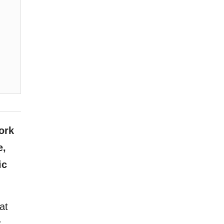
ork
e,
ic
at
r