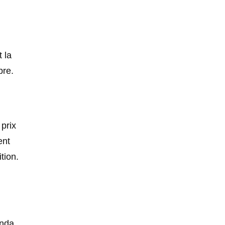
 la
pre.
n
prix
ent
tion.
anda