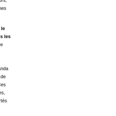
urs,
nes
 le
s les
de
anda
 de
Ces
es,
rtés