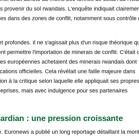
s provenir du sol rwandais. L'enquête indiquait claireme
ées dans des zones de conflit, notamment sous contrôle
t profondes. Il ne s'agissait plus d'un risque théorique q
t permettre l'importation de minerais de conflit. C'était 
ises européennes achetaient des minerais rwandais dont
ications officielles. Cela révélait une faille majeure dans
ion à la critique selon laquelle elle appliquait ses propre
prises, mais avec indulgence pour ses partenaires
rdian : une pression croissante
re. Euronews a publié un long reportage détaillant la mon