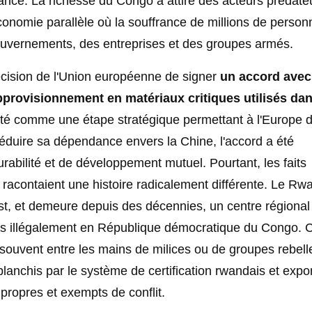
nce. La richesse du Congo a attiré des acteurs prédate
conomie parallèle où la souffrance de millions de person
gouvernements, des entreprises et des groupes armés.
écision de l'Union européenne de signer
un accord avec
provisionnement en matériaux critiques utilisés dan
té comme une étape stratégique permettant à l'Europe 
réduire sa dépendance envers la Chine, l'accord a été
bilité et de développement mutuel. Pourtant, les faits
 racontaient une histoire radicalement différente. Le Rw
est, et demeure depuis des décennies, un centre régional
aits illégalement en République démocratique du Congo. 
souvent entre les mains de milices ou de groupes rebell
blanchis par le système de certification rwandais et expo
propres et exempts de conflit.