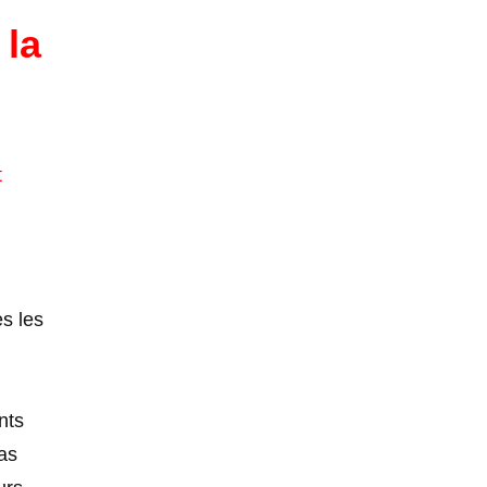
 la
t
s les
nts
as