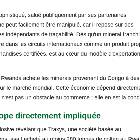
ophistiqué, salué publiquement par ses partenaires
e peut facilement être manipulé, car il repose sur des
s indépendants de traçabilité. Dès qu'un minerai franchit
tre dans les circuits internationaux comme un produit pro
chandises certifiées, est au cœur du modèle d'exportatio
 le Rwanda achète les minerais provenant du Congo à des 
r sur le marché mondial. Cette économie dépend directem
'est pas un obstacle au commerce ; elle en est la condi
rope directement impliquée
osive révélant que Traxys, une société basée au
ens, avait acheté au moins 280 tonnes de coltan au Rw