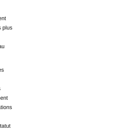
ent
 plus
au
es
s
sent
ations
tatut