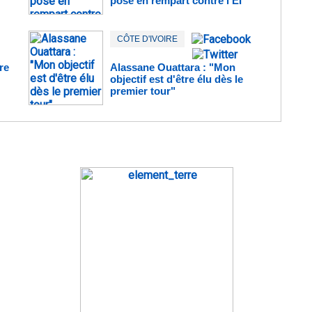
pose en rempart contre l’EI
CÔTE D'IVOIRE
re
Alassane Ouattara : "Mon
objectif est d'être élu dès le
premier tour"