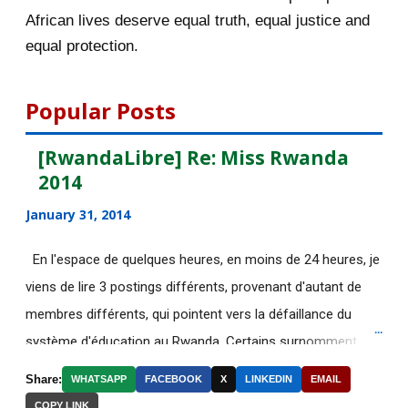
[AfricaRealities.com] African hero,
African lives deserve equal truth, equal justice and
now living in ...
equal protection.
Hassan Rohani : "C’est à Riyad de
faire le premier...
Popular Posts
Viol présumé à Berlin : des médias
[RwandaLibre] Re: Miss Rwanda
russes accusent...
2014
[AfricaRealities.com] RWANDA:
January 31, 2014
FDU-INKINGI IS STRON...
[AfricaRealities.com] Audio | CBC
En l'espace de quelques heures, en moins de 24 heures, je
Radio: 'Bad News...
viens de lire 3 postings différents, provenant d'autant de
[AfricaRealities.com] Stop
membres différents, qui pointent vers la défaillance du
President Paul Kagame f...
système d'éducation au Rwanda. Certains surnomment
ironiquement les diplômes générés par ce système "Merci
[AfricaRealities.com] Overview of
Share:
WHATSAPP
FACEBOOK
X
LINKEDIN
EMAIL
Kagame"! Rares sont les écoles, fussent-elles du tiers-
Africa News
COPY LINK