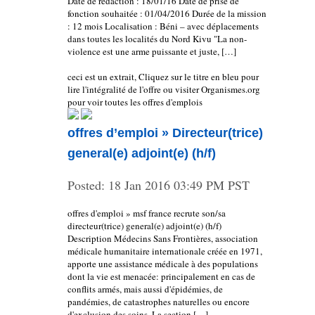
Date de rédaction : 18/01/16 Date de prise de
fonction souhaitée : 01/04/2016 Durée de la mission
: 12 mois Localisation : Béni – avec déplacements
dans toutes les localités du Nord Kivu "La non-
violence est une arme puissante et juste, […]
ceci est un extrait, Cliquez sur le titre en bleu pour
lire l'intégralité de l'offre ou visiter Organismes.org
pour voir toutes les offres d'emplois
offres d’emploi » Directeur(trice)
general(e) adjoint(e) (h/f)
Posted:
18 Jan 2016 03:49 PM PST
offres d'emploi » msf france recrute son/sa
directeur(trice) general(e) adjoint(e) (h/f)
Description Médecins Sans Frontières, association
médicale humanitaire internationale créée en 1971,
apporte une assistance médicale à des populations
dont la vie est menacée: principalement en cas de
conflits armés, mais aussi d'épidémies, de
pandémies, de catastrophes naturelles ou encore
d'exclusion des soins. La section […]