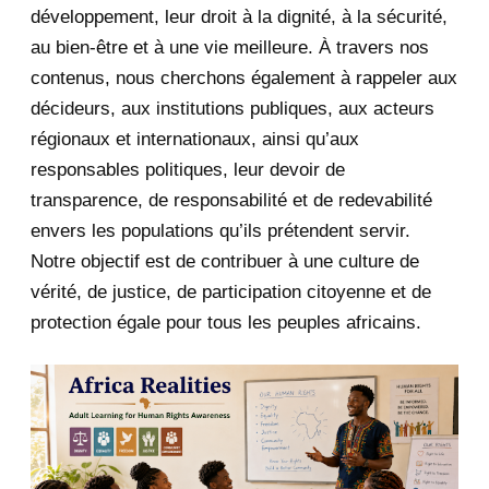
développement, leur droit à la dignité, à la sécurité,
May 2020
23
au bien-être et à une vie meilleure. À travers nos
contenus, nous cherchons également à rappeler aux
April 2020
4
décideurs, aux institutions publiques, aux acteurs
January 2020
1
régionaux et internationaux, ainsi qu’aux
responsables politiques, leur devoir de
2019
1
transparence, de responsabilité et de redevabilité
envers les populations qu’ils prétendent servir.
June 2019
1
Notre objectif est de contribuer à une culture de
2018
5
vérité, de justice, de participation citoyenne et de
protection égale pour tous les peuples africains.
April 2018
1
March 2018
2
February 2018
1
January 2018
1