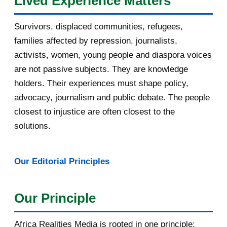
Lived Experience Matters
July 2016
19
Survivors, displaced communities, refugees,
June 2016
22
families affected by repression, journalists,
May 2016
14
activists, women, young people and diaspora voices
are not passive subjects. They are knowledge
April 2016
13
holders. Their experiences must shape policy,
advocacy, journalism and public debate. The people
March 2016
15
closest to injustice are often closest to the
February 2016
40
solutions.
January 2016
46
Our Editorial Principles
[AfricaRealities.com] A provocation
on Burundi
Our Principle
APPLY NOW for PfAL Scholarships
2016/17 at LSE
Africa Realities Media is rooted in one principle: