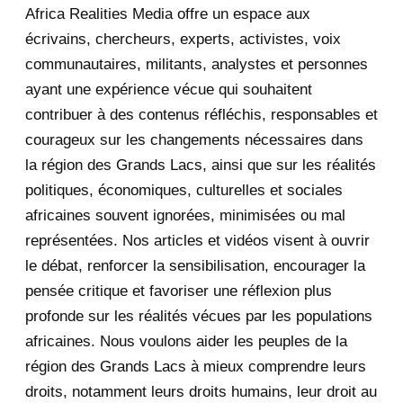
Africa Realities Media offre un espace aux
December 2025
35
écrivains, chercheurs, experts, activistes, voix
November 2025
12
communautaires, militants, analystes et personnes
ayant une expérience vécue qui souhaitent
2020
71
contribuer à des contenus réfléchis, responsables et
courageux sur les changements nécessaires dans
December 2020
1
la région des Grands Lacs, ainsi que sur les réalités
November 2020
5
politiques, économiques, culturelles et sociales
africaines souvent ignorées, minimisées ou mal
October 2020
3
représentées. Nos articles et vidéos visent à ouvrir
le débat, renforcer la sensibilisation, encourager la
September 2020
7
pensée critique et favoriser une réflexion plus
August 2020
2
profonde sur les réalités vécues par les populations
africaines. Nous voulons aider les peuples de la
July 2020
5
région des Grands Lacs à mieux comprendre leurs
June 2020
20
droits, notamment leurs droits humains, leur droit au