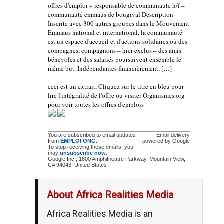
offres d'emploi » responsable de communaute h/f –
communauté emmaüs de bougival Description
Inscrite avec 300 autres groupes dans le Mouvement
Emmaüs national et international, la communauté
est un espace d'accueil et d'actions solidaires où des
compagnes, compagnons – hier exclus – des amis
bénévoles et des salariés poursuivent ensemble le
même but. Indépendantes financièrement, […]
ceci est un extrait, Cliquez sur le titre en bleu pour
lire l'intégralité de l'offre ou visiter Organismes.org
pour voir toutes les offres d'emplois
You are subscribed to email updates
Email delivery
from
EMPLOI ONG
.
powered by Google
To stop receiving these emails, you
may
unsubscribe now
.
Google Inc., 1600 Amphitheatre Parkway, Mountain View,
CA 94043, United States
About Africa Realities Media
Africa Realities Media is an