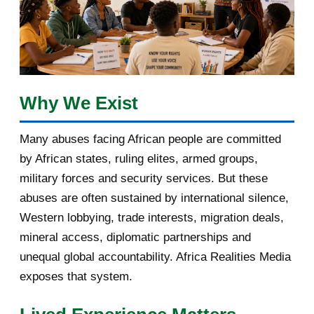
2017
5
March 2017
1
February 2017
1
Why We Exist
January 2017
3
Many abuses facing African people are committed
by African states, ruling elites, armed groups,
2016
182
military forces and security services. But these
November 2016
1
abuses are often sustained by international silence,
Western lobbying, trade interests, migration deals,
October 2016
2
mineral access, diplomatic partnerships and
September 2016
3
unequal global accountability. Africa Realities Media
exposes that system.
August 2016
7