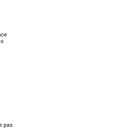
nce
es
ve pas