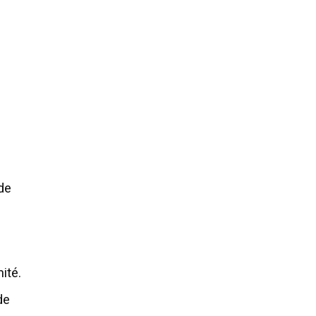
de
ité.
de