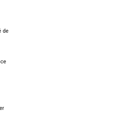
é de
ace
er