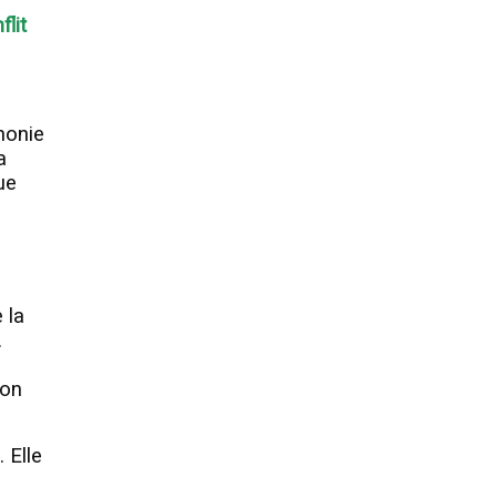
flit
honie
a
ue
 la
.
ion
 Elle