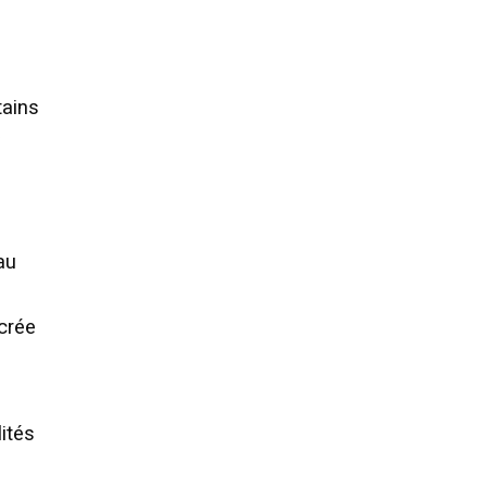
tains
a
au
 crée
ités