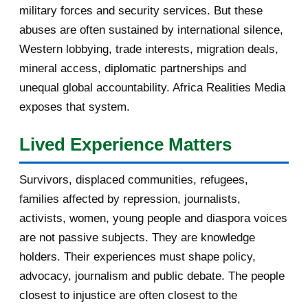
military forces and security services. But these
November 2016
1
abuses are often sustained by international silence,
Western lobbying, trade interests, migration deals,
October 2016
2
mineral access, diplomatic partnerships and
September 2016
3
unequal global accountability. Africa Realities Media
exposes that system.
August 2016
7
Lived Experience Matters
July 2016
19
Survivors, displaced communities, refugees,
June 2016
22
families affected by repression, journalists,
May 2016
14
activists, women, young people and diaspora voices
are not passive subjects. They are knowledge
April 2016
13
holders. Their experiences must shape policy,
advocacy, journalism and public debate. The people
March 2016
15
closest to injustice are often closest to the
40