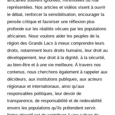
africaines souvent ignorées, minimisées ou mal
October 2020
3
représentées. Nos articles et vidéos visent à ouvrir
le débat, renforcer la sensibilisation, encourager la
September 2020
7
pensée critique et favoriser une réflexion plus
August 2020
2
profonde sur les réalités vécues par les populations
africaines. Nous voulons aider les peuples de la
July 2020
5
région des Grands Lacs à mieux comprendre leurs
June 2020
20
droits, notamment leurs droits humains, leur droit au
développement, leur droit à la dignité, à la sécurité,
May 2020
23
au bien-être et à une vie meilleure. À travers nos
contenus, nous cherchons également à rappeler aux
April 2020
4
décideurs, aux institutions publiques, aux acteurs
January 2020
1
régionaux et internationaux, ainsi qu’aux
responsables politiques, leur devoir de
2019
1
transparence, de responsabilité et de redevabilité
envers les populations qu’ils prétendent servir.
June 2019
1