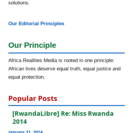
February 2016
solutions.
January 2016
46
Our Editorial Principles
2015
1016
December 2015
33
Our Principle
November 2015
56
Africa Realities Media is rooted in one principle:
October 2015
55
African lives deserve equal truth, equal justice and
equal protection.
September 2015
46
August 2015
112
Popular Posts
DE NOUVELLES OFFRES
[RwandaLibre] Re: Miss Rwanda
D'EMPLOI DISPONIBLES
2014
[AfricaRealities.com] UN: Ban
January 31, 2014