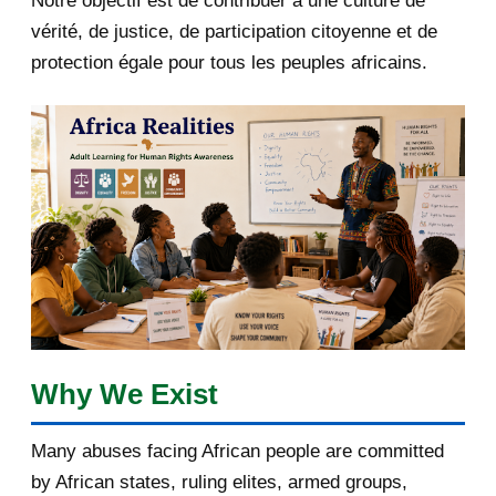
Notre objectif est de contribuer à une culture de
2018
5
vérité, de justice, de participation citoyenne et de
protection égale pour tous les peuples africains.
April 2018
1
March 2018
2
February 2018
1
January 2018
1
2017
5
March 2017
1
February 2017
1
Why We Exist
January 2017
3
Many abuses facing African people are committed
by African states, ruling elites, armed groups,
2016
182