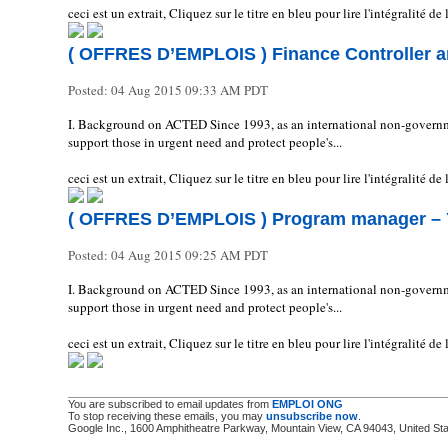
ceci est un extrait, Cliquez sur le titre en bleu pour lire l'intégralité d
( OFFRES D’EMPLOIS ) Finance Controller a
Posted:
04 Aug 2015 09:33 AM PDT
I. Background on ACTED Since 1993, as an international non-governm
support those in urgent need and protect people's...
ceci est un extrait, Cliquez sur le titre en bleu pour lire l'intégralité d
( OFFRES D’EMPLOIS ) Program manager – 
Posted:
04 Aug 2015 09:25 AM PDT
I. Background on ACTED Since 1993, as an international non-governm
support those in urgent need and protect people's...
ceci est un extrait, Cliquez sur le titre en bleu pour lire l'intégralité d
You are subscribed to email updates from
EMPLOI ONG
To stop receiving these emails, you may
unsubscribe now
.
Google Inc., 1600 Amphitheatre Parkway, Mountain View, CA 94043, United St