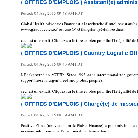
( OFFRES D’EMPLOIS ) Assistant(e) administr
Posted:
04 Aug 2015 09:48 AM PDT
Global Health Advocates France est à la recherche d'un(e) Assistant(e)
(www.ghadvocates.eu) est une ONG française spécialisée dans...
ceci est un extrait, Cliquez sur le titre en bleu pour lire l'intégralité d
( OFFRES D’EMPLOIS ) Country Logistic Offi
Posted:
04 Aug 2015 09:43 AM PDT
I. Background on ACTED Since 1993, as an international non-govern
support those in urgent need and protect people's...
ceci est un extrait, Cliquez sur le titre en bleu pour lire l'intégralité d
( OFFRES D’EMPLOIS ) Chargé(e) de missi
Posted:
04 Aug 2015 09:39 AM PDT
Positive Planet (nouveau nom de PlaNet Finance) a pour mission d'aide
manière autonome afin d'améliorer durablement leurs...