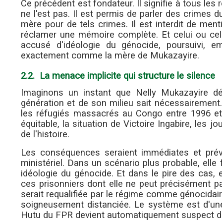
Ce précédent est fondateur. Il signifie à tous les
ne l'est pas. Il est permis de parler des crimes
mère pour de tels crimes. Il est interdit de ment
réclamer une mémoire complète. Et celui ou cell
accusé d'idéologie du génocide, poursuivi, 
exactement comme la mère de Mukazayire.
2.2. La menace implicite qui structure le silence
Imaginons un instant que Nelly Mukazayire d
génération et de son milieu sait nécessairement
les réfugiés massacrés au Congo entre 1996 et
équitable, la situation de Victoire Ingabire, les j
de l'histoire.
Les conséquences seraient immédiates et prévis
ministériel. Dans un scénario plus probable, elle 
idéologie du génocide. Et dans le pire des cas, 
ces prisonniers dont elle ne peut précisément pa
serait requalifiée par le régime comme génocidair
soigneusement distanciée. Le système est d'une l
Hutu du FPR devient automatiquement suspect de v