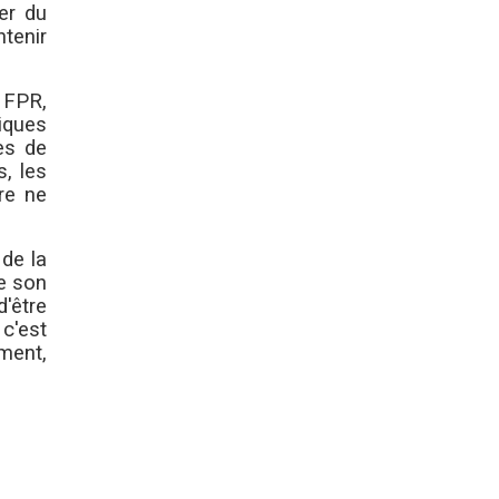
ler du
tenir
 FPR,
iques
es de
, les
re ne
de la
de son
'être
 c'est
ment,