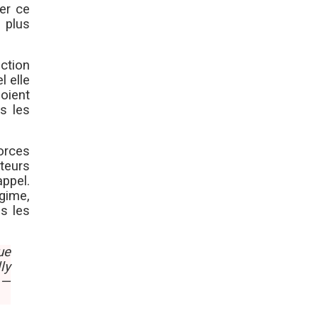
er ce
e plus
ction
l elle
oient
s les
forces
teurs
appel.
égime,
es les
ue
ly
 —