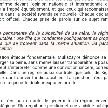
nfirme devant l'opinion nationale et internationale q
e a frappé équitablement, et que ceux qui reconnaisse
ace dans la société rwandaise nouvelle. Chaque déclar
it officiel. Chaque prise de parole sur ce sujet ren
e permanente de la culpabilité de sa mère, le régi
outable : une fille qui condamne publiquement sa prop
es qui se trouvent dans la même situation. Sa paro
nation.
estion éthique fondamentale. Mukazayire dénonce sa
urger sa peine, sans même laisser transparaître la possi
peut s'interpréter comme une conviction sincère, corr
le. Dans un régime aussi contrôlé que celui de Kigal
que sont souvent indissociables. La question n'est p
re à qui cette douleur exposée profite.
re n'est pas un acte de générosité du régime enver
égique. Elle reçoit une position et une visibilité publi