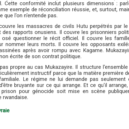
l. Cette conformité inclut plusieurs dimensions : par
 exemple de réconciliation réussie, et, surtout, main
e que l'on n'entende pas.
 couvre les massacres de civils Hutu perpétrés par le
es rapports onusiens. Il couvre les prisonniers polit
é questionner le récit officiel. Il couvre les famill
r nommer leurs morts. Il couvre les opposants exilés
ssassinées après avoir rompu avec Kagame. Mukazayi
non écrite de son contrat politique.
as propre au cas Mukazayire. Il structure l'ensemble 
iculièrement instructif parce que la matière première 
 familiale. Le régime ne lui demande pas seulement d
'être bruyante sur ce qui arrange. Et ce qu'il arrange,
n prison pour génocide soit mise en scène publique
e rwandaise.
vraie