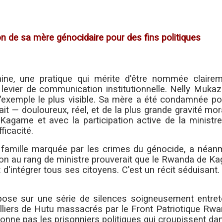
on de sa mère génocidaire pour des fins politiques
aine, une pratique qui mérite d'être nommée clairem
 levier de communication institutionnelle. Nelly Mukaz
l'exemple le plus visible. Sa mère a été condamnée po
ait — douloureux, réel, et de la plus grande gravité mo
agame et avec la participation active de la ministre 
ficacité.
 famille marquée par les crimes du génocide, a néan
tion au rang de ministre prouverait que le Rwanda de 
d'intégrer tous ses citoyens. C'est un récit séduisant.
epose sur une série de silences soigneusement entret
liers de Hutu massacrés par le Front Patriotique Rwa
ionne pas les prisonniers politiques qui croupissent da