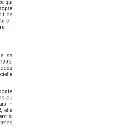
ce qui
propre
dit de
ire :
ire —
de sa
1995,
rocès
cielle
poste
sme ou
dais —
, elle
ant si
times