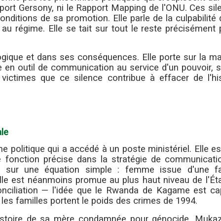
port Gersony, ni le Rapport Mapping de l'ONU. Ces sil
onditions de sa promotion. Elle parle de la culpabilité
 au régime. Elle se tait sur tout le reste précisément
ique et dans ses conséquences. Elle porte sur la ma
ée en outil de communication au service d'un pouvoir, 
victimes que ce silence contribue à effacer de l'his
ale
politique qui a accédé à un poste ministériel. Elle e
ne fonction précise dans la stratégie de communicati
 sur une équation simple : femme issue d'une fa
le est néanmoins promue au plus haut niveau de l'Éta
réconciliation — l'idée que le Rwanda de Kagame est c
 les familles portent le poids des crimes de 1994.
'histoire de sa mère condamnée pour génocide, Mukaz