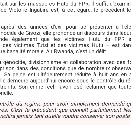
it sur les massacres Hutu du FPR, il suffit d'examin
de Victoire Ingabire est, à cet égard, le précédent l
après des années d'exil pour se présenter à l'éle
énocide de Gisozi, elle prononce un discours dans leque
ande également que les victimes Hutu du FPR s
des victimes Tutsi et des victimes Hutu — est dan
e banalité morale. Au Rwanda, c'est un délit.
du génocide, divisionnisme et collaboration avec des 
e prison dans des conditions que de nombreux observa
e. Sa peine est ultérieurement réduite à huit ans en 
elle demeure aujourd'hui encore sous le contrôle du r
treints. Son crime réel : avoir osé réclamer que tout
ielle.
contrôle du régime pour avoir simplement demandé q
. C'est le précédent que connaît parfaitement Nel
ranchira jamais tant qu'elle voudra conserver son poste