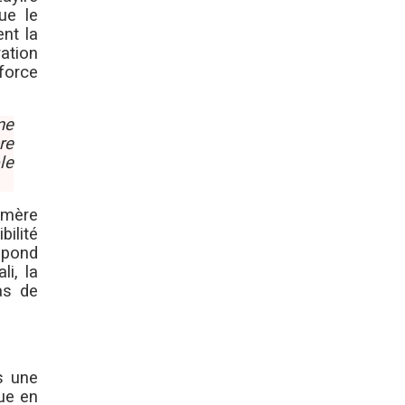
ue le
nt la
ation
force
me
re
le
 mère
bilité
espond
i, la
as de
s une
que en