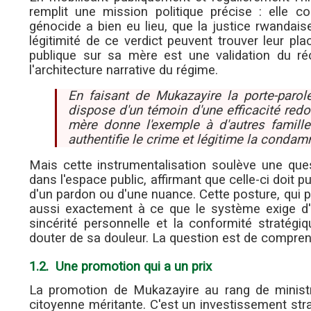
remplit une mission politique précise : elle co
génocide a bien eu lieu, que la justice rwandais
légitimité de ce verdict peuvent trouver leur pl
publique sur sa mère est une validation du réc
l'architecture narrative du régime.
En faisant de Mukazayire la porte-parol
dispose d'un témoin d'une efficacité red
mère donne l'exemple à d'autres famill
authentifie le crime et légitime la condam
Mais cette instrumentalisation soulève une qu
dans l'espace public, affirmant que celle-ci doit p
d'un pardon ou d'une nuance. Cette posture, qui 
aussi exactement à ce que le système exige d'el
sincérité personnelle et la conformité stratégi
douter de sa douleur. La question est de comprend
1.2. Une promotion qui a un prix
La promotion de Mukazayire au rang de minist
citoyenne méritante. C'est un investissement strat