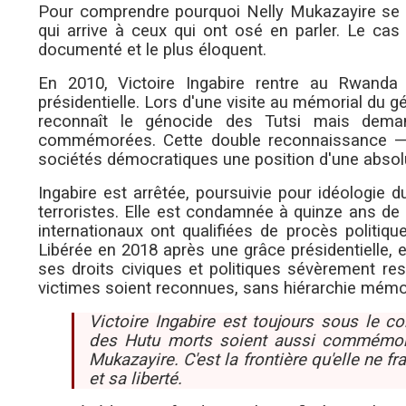
Pour comprendre pourquoi Nelly Mukazayire se ta
qui arrive à ceux qui ont osé en parler. Le cas 
documenté et le plus éloquent.
En 2010, Victoire Ingabire rentre au Rwanda 
présidentielle. Lors d'une visite au mémorial du g
reconnaît le génocide des Tutsi mais dem
commémorées. Cette double reconnaissance — 
sociétés démocratiques une position d'une absolu
Ingabire est arrêtée, poursuivie pour idéologie 
terroristes. Elle est condamnée à quinze ans d
internationaux ont qualifiées de procès politiqu
Libérée en 2018 après une grâce présidentielle, 
ses droits civiques et politiques sévèrement res
victimes soient reconnues, sans hiérarchie mémor
Victoire Ingabire est toujours sous le 
des Hutu morts soient aussi commémorés
Mukazayire. C'est la frontière qu'elle ne f
et sa liberté.