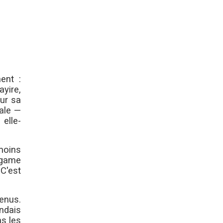
ent :
ayire,
ur sa
rale —
elle-
moins
Kagame
 C'est
enus.
ndais
ns les