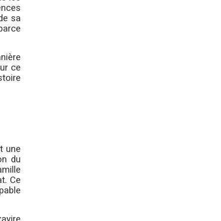
ences
 de sa
 parce
nière
sur ce
toire
st une
on du
mille
t. Ce
apable
ayire