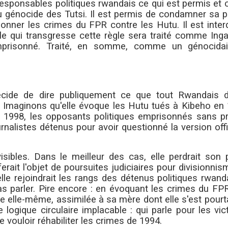
 responsables politiques rwandais ce qui est permis et 
 du génocide des Tutsi. Il est permis de condamner sa 
ionner les crimes du FPR contre les Hutu. Il est inter
e qui transgresse cette règle sera traité comme Ingab
emprisonné. Traité, en somme, comme un génocida
écide de dire publiquement ce que tout Rwandais 
. Imaginons qu'elle évoque les Hutu tués à Kibeho en 
 1998, les opposants politiques emprisonnés sans p
ournalistes détenus pour avoir questionné la version offi
ibles. Dans le meilleur des cas, elle perdrait son 
ferait l'objet de poursuites judiciaires pour divisionni
elle rejoindrait les rangs des détenus politiques rwan
s parler. Pire encore : en évoquant les crimes du FPR
e elle-même, assimilée à sa mère dont elle s'est pourt
ogique circulaire implacable : qui parle pour les vic
ouloir réhabiliter les crimes de 1994.