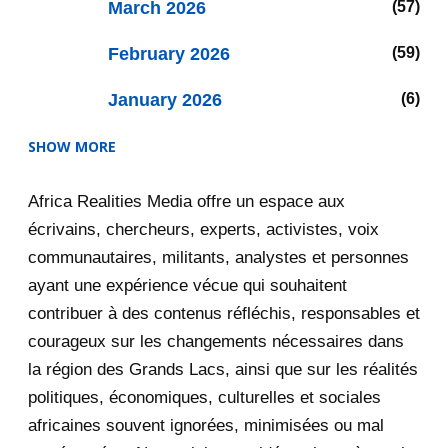
March 2026
57
February 2026
59
January 2026
6
SHOW MORE
2025
47
Africa Realities Media offre un espace aux
December 2025
35
écrivains, chercheurs, experts, activistes, voix
November 2025
12
communautaires, militants, analystes et personnes
ayant une expérience vécue qui souhaitent
2020
71
contribuer à des contenus réfléchis, responsables et
courageux sur les changements nécessaires dans
December 2020
1
la région des Grands Lacs, ainsi que sur les réalités
November 2020
5
politiques, économiques, culturelles et sociales
africaines souvent ignorées, minimisées ou mal
October 2020
3