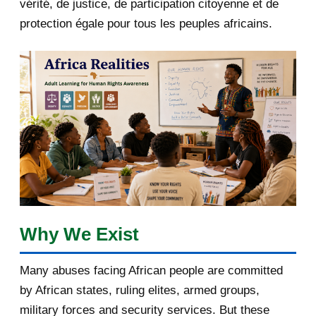
vérité, de justice, de participation citoyenne et de
April 2020
4
protection égale pour tous les peuples africains.
January 2020
1
2019
1
June 2019
1
2018
5
April 2018
1
March 2018
2
Why We Exist
February 2018
1
January 2018
1
Many abuses facing African people are committed
by African states, ruling elites, armed groups,
2017
5
military forces and security services. But these