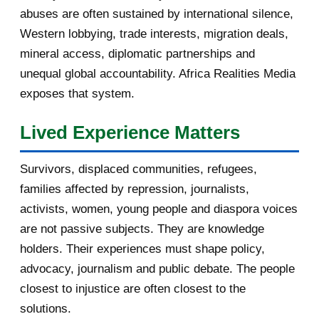
abuses are often sustained by international silence,
March 2017
1
Western lobbying, trade interests, migration deals,
February 2017
1
mineral access, diplomatic partnerships and
unequal global accountability. Africa Realities Media
January 2017
3
exposes that system.
2016
182
Lived Experience Matters
November 2016
1
Survivors, displaced communities, refugees,
October 2016
2
families affected by repression, journalists,
activists, women, young people and diaspora voices
September 2016
3
are not passive subjects. They are knowledge
August 2016
7
holders. Their experiences must shape policy,
advocacy, journalism and public debate. The people
July 2016
19
closest to injustice are often closest to the
solutions.
June 2016
22