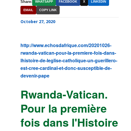
Share:
WHATSAPP
FACEBOOK
X
LINKEDIN
EMAIL
COPY LINK
October 27, 2020
http://www.echosdafrique.com/20201026-
rwanda-vatican-pour-la-premiere-fois-dans-
lhistoire-de-leglise-catholique-un-guerillero-
est-cree-cardinal-et-donc-susceptible-de-
devenir-pape
Rwanda-Vatican.
Pour la première
fois dans l'Histoire