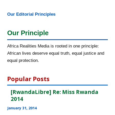
May 2016
14
Our Editorial Principles
April 2016
13
Our Principle
March 2016
15
February 2016
40
Africa Realities Media is rooted in one principle:
African lives deserve equal truth, equal justice and
January 2016
46
equal protection.
2015
1016
Popular Posts
December 2015
33
[RwandaLibre] Re: Miss Rwanda
November 2015
56
2014
October 2015
55
January 31, 2014