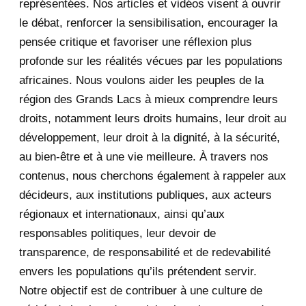
représentées. Nos articles et vidéos visent à ouvrir
Fw: [ibukabose_rengerabose] Fw:
le débat, renforcer la sensibilisation, encourager la
Rwanda: deteriorat...
pensée critique et favoriser une réflexion plus
profonde sur les réalités vécues par les populations
You, Muslims living in France and
africaines. Nous voulons aider les peuples de la
Europe, why don’...
région des Grands Lacs à mieux comprendre leurs
Rwanda-Vatican. Pour la première
droits, notamment leurs droits humains, leur droit au
fois dans l’Histo...
développement, leur droit à la dignité, à la sécurité,
au bien-être et à une vie meilleure. À travers nos
September 2020
7
contenus, nous cherchons également à rappeler aux
August 2020
2
décideurs, aux institutions publiques, aux acteurs
régionaux et internationaux, ainsi qu’aux
July 2020
5
responsables politiques, leur devoir de
transparence, de responsabilité et de redevabilité
June 2020
20
envers les populations qu’ils prétendent servir.
May 2020
23
Notre objectif est de contribuer à une culture de